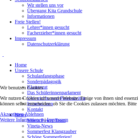
Wir stellen uns vor
Übergang Kita Grundschule
Informationen
Freie Stellen!
Lehrer*innen gesucht
Facherzieher*innen gesucht
Impressum
Datenschutzerklärung
Home
Unsere Schule
Schulanfangsphase
Sonderpädagogik
Klassenrat
Wir benutzen Cookies
Das Schülerinnenparlament
Wir nutzen Cookies auf unserer Website. Einige von ihnen sind essenzi
Unterrichts- und Pausenzeiten
können selbst entscheiden, ob Sie die Cookies zulassen möchten. Bitte
Impressionen
Kontakt
Akzeptieren
Ablehnen
News
Weitere Informationen
|
Impressum
Vineta Power Team
Vineta-News
Sommerfest Klangzauber
Schöne Sommerferien!