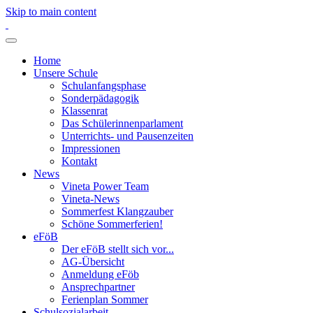
Skip to main content
Home
Unsere Schule
Schulanfangsphase
Sonderpädagogik
Klassenrat
Das Schülerinnenparlament
Unterrichts- und Pausenzeiten
Impressionen
Kontakt
News
Vineta Power Team
Vineta-News
Sommerfest Klangzauber
Schöne Sommerferien!
eFöB
Der eFöB stellt sich vor...
AG-Übersicht
Anmeldung eFöb
Ansprechpartner
Ferienplan Sommer
Schulsozialarbeit